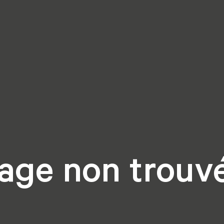
age non trouv