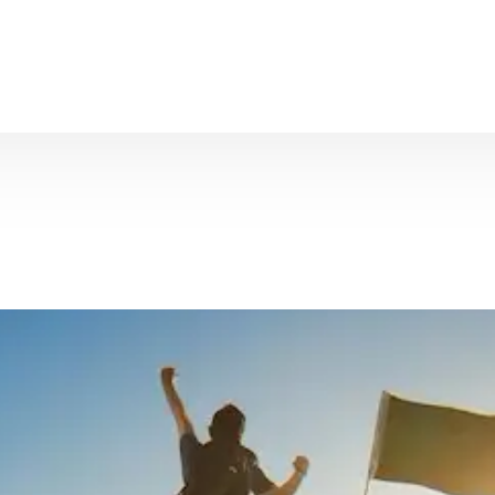
Angebot
Übersich
Gesundh
Veranst
Weiterb
Produkt