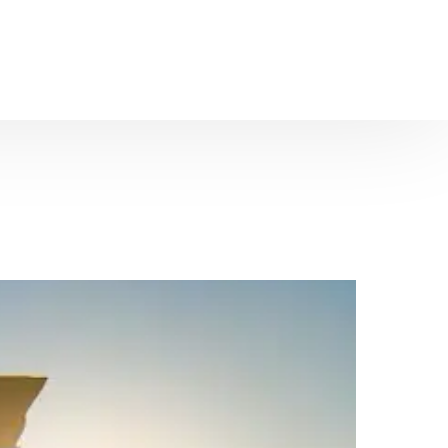
Jobbörse
Marktplatz
Mitglieder
Über uns
Kontakt
t
eitsoptik
altungen
ildungen
e